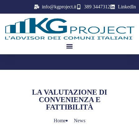
info@kgproject.it
389 3447312
LinkedIn
Chi È KG Project
Note Operative PPP
LA VALUTAZIONE DI
CONVENIENZA E
FATTIBILITÀ
Home
News