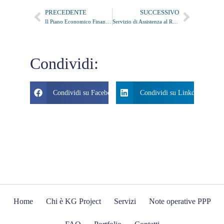
PRECEDENTE
SUCCESSIVO
Il Piano Economico Finanziario (PEF)
Servizio di Assistenza al RUP nella Valutazione e Comparazione di Proposte di Project Financing o di Partenariato Pubblico Privato
Condividi:
Condividi su Facebook
Condividi su Linkdin
Home
Chi è KG Project
Servizi
Note operative PPP